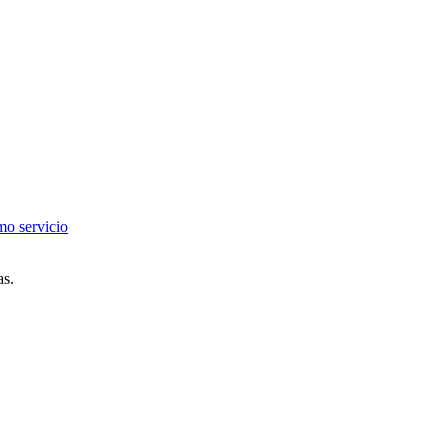
mo servicio
as.