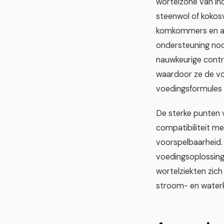
wortelzone van ind
steenwol of kokos
komkommers en aa
ondersteuning no
nauwkeurige contr
waardoor ze de vo
voedingsformules 
De sterke punten 
compatibiliteit m
voorspelbaarheid.
voedingsoplossing
wortelziekten zic
stroom- en waterk