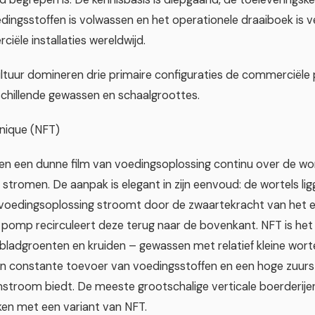
ingsstoffen is volwassen en het operationele draaiboek is ver
ële installaties wereldwijd.
ltuur domineren drie primaire configuraties de commerciële p
schillende gewassen en schaalgroottes.
hnique (NFT)
n een dunne film van voedingsoplossing continu over de wor
 stromen. De aanpak is elegant in zijn eenvoud: de wortels ligg
e voedingsoplossing stroomt door de zwaartekracht van het e
 pomp recirculeert deze terug naar de bovenkant. NFT is het 
 bladgroenten en kruiden – gewassen met relatief kleine wor
en constante toevoer van voedingsstoffen en een hoge zuurst
mstroom biedt. De meeste grootschalige verticale boerderije
en met een variant van NFT.