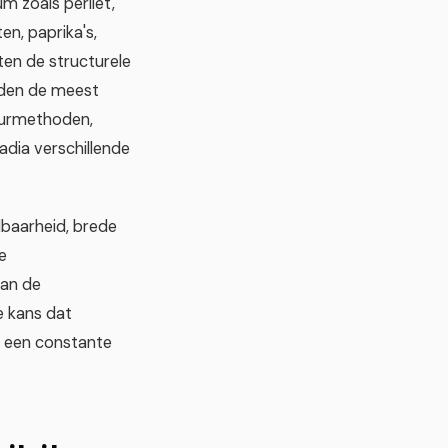
m zoals perliet,
n, paprika's,
en de structurele
eden de meest
uurmethoden,
dia verschillende
baarheid, brede
e
van de
e kans dat
n een constante