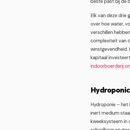
beste past bij de 
Elk van deze drie
over hoe water, v
verschillen hebben
complexiteit van d
winstgevendheid. 
kapitaal investeer
indoorboerderij on
Hydroponic
Hydroponie – het k
inert medium staa
kweeksysteem in d
schaalbaar en goed