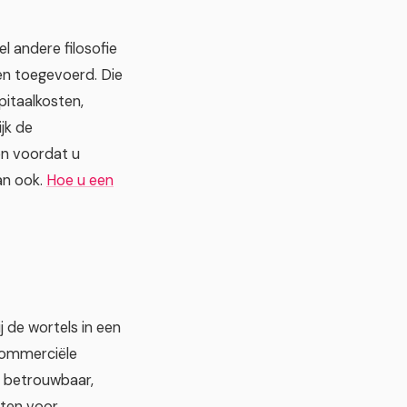
 andere filosofie
en toegevoerd. Die
pitaalkosten,
jk de
en voordat u
an ook.
Hoe u een
 de wortels in een
 commerciële
t betrouwbaar,
eten voor