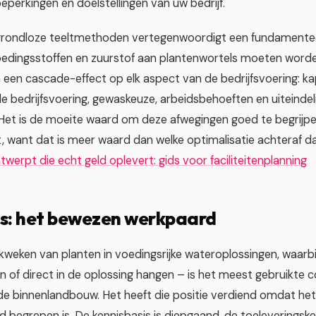
beperkingen en doelstellingen van uw bedrijf.
 grondloze teeltmethoden vertegenwoordigt een fundamenteel
oedingsstoffen en zuurstof aan plantenwortels moeten word
 een cascade-effect op elk aspect van de bedrijfsvoering: ka
e bedrijfsvoering, gewaskeuze, arbeidsbehoeften en uiteindeli
Het is de moeite waard om deze afwegingen goed te begrijp
t, want dat is meer waard dan welke optimalisatie achteraf d
twerpt die echt geld oplevert: gids voor faciliteitenplanning
s: het bewezen werkpaard
weken van planten in voedingsrijke wateroplossingen, waarbij
n of direct in de oplossing hangen – is het meest gebruikte
e binnenlandbouw. Het heeft die positie verdiend omdat he
 begrepen is. De kennisbasis is diepgaand, de toeleveringsk