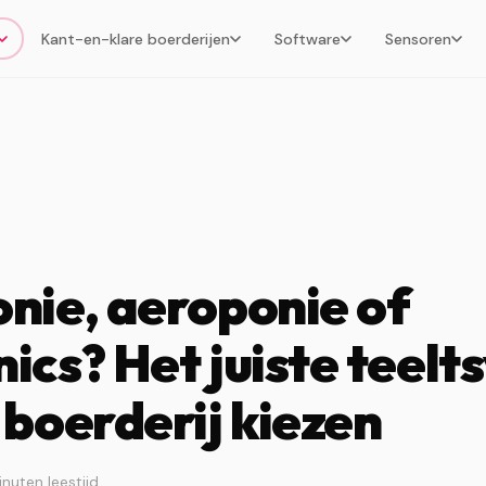
Kant-en-klare boerderijen
Software
Sensoren
nie, aeroponie of
ics? Het juiste teelt
boerderij kiezen
inuten leestijd