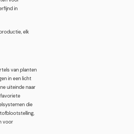
fijnd in
roductie, elk
tels van planten
en in een licht
ne uiteinde naar
favoriete
telsystemen die
ofblootstelling,
n voor