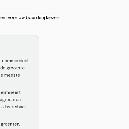
t commercieel
 de grootste
 de meeste
 elimineert
ladgroenten
 is kwetsbaar
 groenten,