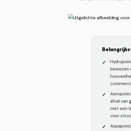
Belangrijks
Hydroponi
bewezen e
hoeveelhe
commercië
Aeroponic
afval van
met een l
voor stroo
Aquaponic