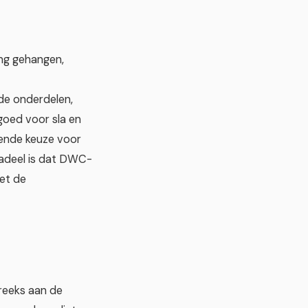
ing gehangen,
de onderdelen,
oed voor sla en
kende keuze voor
adeel is dat DWC-
et de
reeks aan de