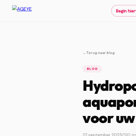
Begin hier
←
Terug naar blog
BLOG
Hydropo
aquapon
voor uw 
22 september 2025
10 m