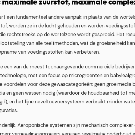
: maximale zuurstof, maximale complex
rt een fundamenteel andere aanpak: in plaats van de wortel
stof, worden ze in de lucht gehouden en worden voedingssto
l die rechtstreeks op de wortelzone wordt gesproeid. Het resu
ootstelling van alle teeltmethoden, wat de groeisnelheid kan
e opname van voedingsstoffen kan verbeteren.
 een van de meest toonaangevende commerciële bedrijven
technologie, met een focus op microgroenten en babyleafgr
e voordelen voor deze gewascategorieën: geen groeimedia 
dia en geen wassen nodig (waardoor de houdbaarheid tot m
gd), en het fijne neveltoevoersysteem verbruikt minder wat
uraties.
anzienlijk. Aeroponische systemen zijn mechanisch complexer
men: vernevelingssproeiers vereisen regelmatig onderhoud en