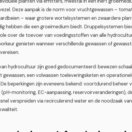
ividuele planten via emitters, meestal in een inert groeimediu
vezel. Deze aanpak is de norm voor vruchtgewassen – tomate
rdbeien – waar grotere wortelsystemen en zwaardere plant
dig hebben die een groeimedium biedt. Druppelsystemen bi
ole over de toevoer van voedingsstoffen van alle hydrocult
orkeur genieten wanneer verschillende gewassen of gewassta
vereisen.
van hydrocultuur zijn goed gedocumenteerd: bewezen schaal
et gewassen, een volwassen toeleveringsketen en operationel
 De beperkingen zijn eveneens bekend: voortdurend beheer 
 (pH-monitoring, EC-aanpassing, reservoirveranderingen), d
h snel verspreiden via recirculerend water en de noodzaak va
waliteit.