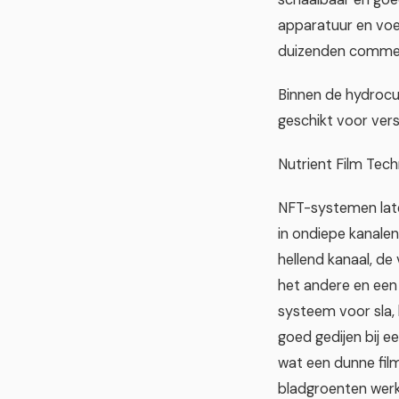
apparatuur en voed
duizenden commerci
Binnen de hydrocu
geschikt voor ver
Nutrient Film Tec
NFT-systemen late
in ondiepe kanalen
hellend kanaal, d
het andere en een
systeem voor sla,
goed gedijen bij e
wat een dunne fil
bladgroenten werk