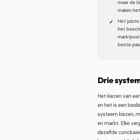
maar de b
maken het
Het juiste
het besch
marktposit
beste past
Drie system
Het kiezen van een
en het is een besl
systeem kiezen, m
en markt. Elke ver
dezelfde conclusie