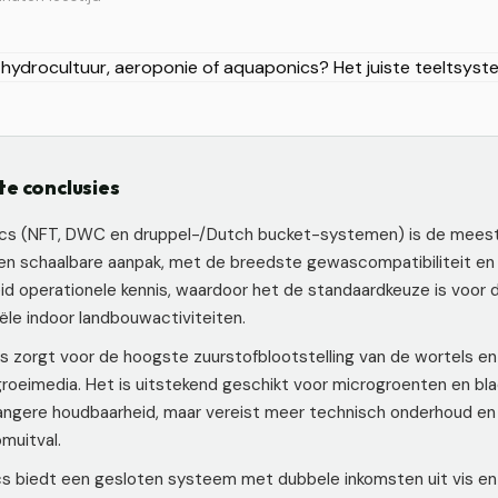
te conclusies
cs (NFT, DWC en druppel-/Dutch bucket-systemen) is de mees
n schaalbare aanpak, met de breedste gewascompatibiliteit en
id operationele kennis, waardoor het de standaardkeuze is voor
le indoor landbouwactiviteiten.
s zorgt voor de hoogste zuurstofblootstelling van de wortels en
 groeimedia. Het is uitstekend geschikt voor microgroenten en b
angere houdbaarheid, maar vereist meer technisch onderhoud en
muitval.
s biedt een gesloten systeem met dubbele inkomsten uit vis en