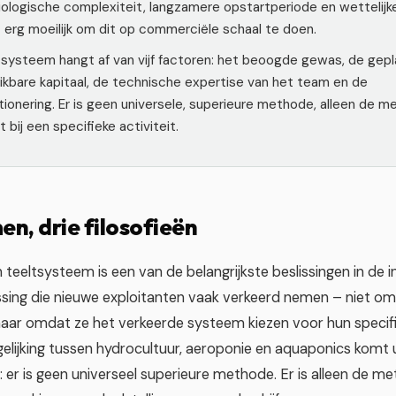
iologische complexiteit, langzamere opstartperiode en wettelijk
 erg moeilijk om dit op commerciële schaal te doen.
 systeem hangt af van vijf factoren: het beoogde gewas, de gepl
ikbare kapitaal, de technische expertise van het team en de
ionering. Er is geen universele, superieure methode, alleen de m
 bij een specifieke activiteit.
en, drie filosofieën
 teeltsysteem is een van de belangrijkste beslissingen in de 
issing die nieuwe exploitanten vaak verkeerd nemen – niet om
aar omdat ze het verkeerde systeem kiezen voor hun specifi
gelijking tussen hydrocultuur, aeroponie en aquaponics komt ui
: er is geen universeel superieure methode. Er is alleen de m