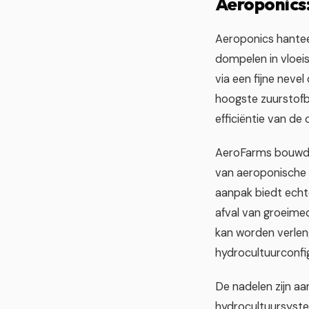
Aeroponics
Aeroponics hantee
dompelen in vloei
via een fijne neve
hoogste zuurstofbl
efficiëntie van d
AeroFarms bouwde
van aeroponische 
aanpak biedt echt
afval van groeime
kan worden verlen
hydrocultuurconfig
De nadelen zijn a
hydrocultuursyste