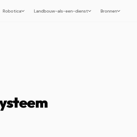
Robotica
Landbouw-als-een-dienst
Bronnen
systeem