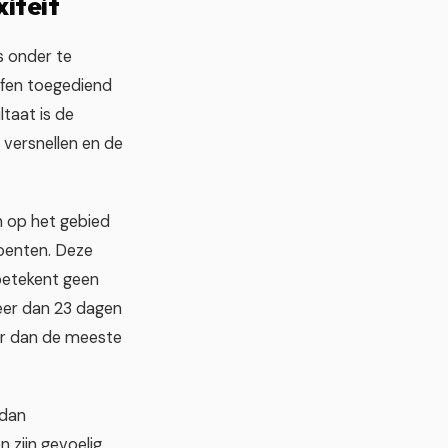
iteit
s onder te
ffen toegediend
ltaat is de
 versnellen en de
 op het gebied
oenten. Deze
betekent geen
eer dan 23 dagen
er dan de meeste
 dan
 zijn gevoelig