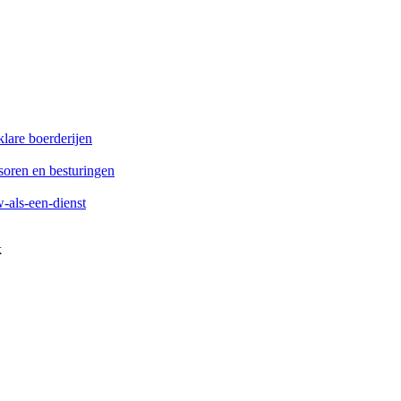
lare boerderijen
soren en besturingen
als-een-dienst
k